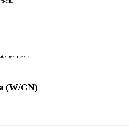
 ткань.
обычный текст.
ая (W/GN)