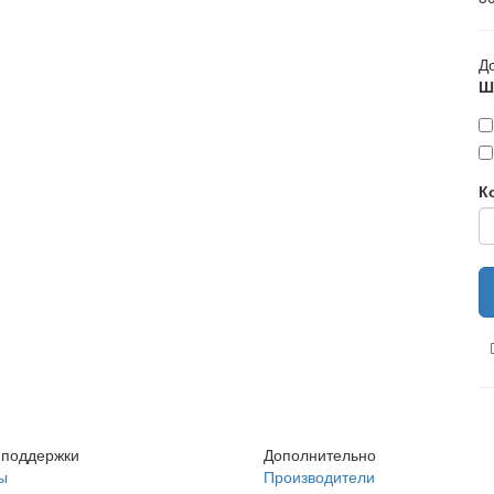
Д
Ш
К
 поддержки
Дополнительно
ы
Производители