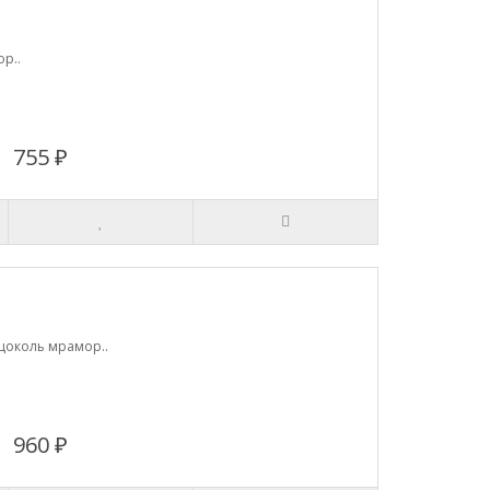
р..
755 ₽
 цоколь мрамор..
960 ₽