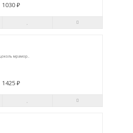
1030 ₽
 цоколь мрамор..
1425 ₽