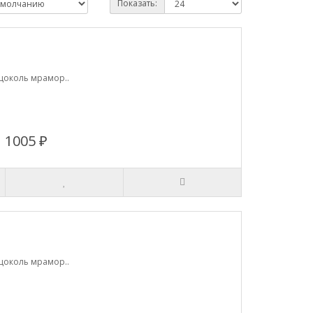
Показать:
 цоколь мрамор..
1005 ₽
 цоколь мрамор..