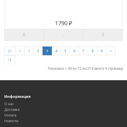
1790 ₽
|<
<
1
2
3
4
5
6
7
8
9
>
>|
Показано с 49 по 72 из 214 (всего 9 страниц)
Информация
О нас
Доставка
Оплата
Новости